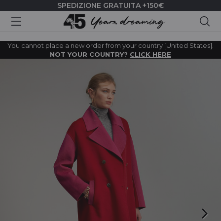
SPEDIZIONE GRATUITA +150€
Cer
You cannot place a new order from your country [United States].
NOT YOUR COUNTRY?
CLICK HERE