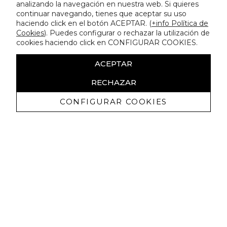
analizando la navegación en nuestra web. Si quieres
continuar navegando, tienes que aceptar su uso
haciendo click en el botón ACEPTAR. (
+info Política de
Cookies
). Puedes configurar o rechazar la utilización de
cookies haciendo click en CONFIGURAR COOKIES.
ACEPTAR
RECHAZAR
CONFIGURAR COOKIES
Ricevi promozioni esclusive e novità
Autorizzo a ricevere comunicazioni commerciali da Lola
Casademunt e confermo di aver letto
l'informativa sulla privacy
ISCRIVITI