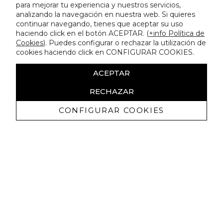
para mejorar tu experiencia y nuestros servicios,
analizando la navegación en nuestra web. Si quieres
continuar navegando, tienes que aceptar su uso
haciendo click en el botón ACEPTAR. (
+info Política de
Cookies
). Puedes configurar o rechazar la utilización de
cookies haciendo click en CONFIGURAR COOKIES.
ACEPTAR
RECHAZAR
CONFIGURAR COOKIES
Ricevi promozioni esclusive e novità
Autorizzo a ricevere comunicazioni commerciali da Lola
Casademunt e confermo di aver letto
l'informativa sulla privacy