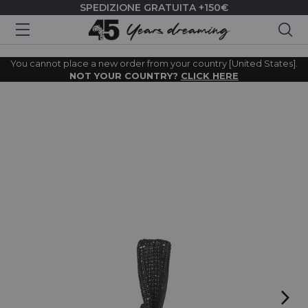
SPEDIZIONE GRATUITA +150€
Cer
You cannot place a new order from your country [United States].
NOT YOUR COUNTRY?
CLICK HERE