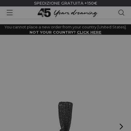
SPEDIZIONE GRATUITA +150€
Cer
You cannot place a new order from your country [United States].
NOT YOUR COUNTRY?
CLICK HERE