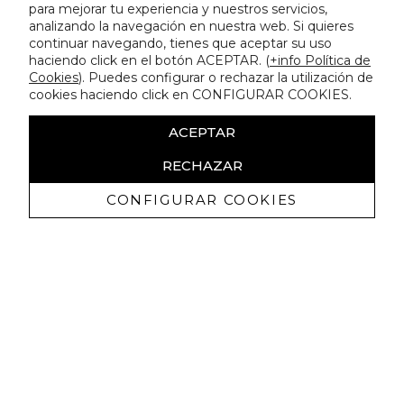
para mejorar tu experiencia y nuestros servicios,
analizando la navegación en nuestra web. Si quieres
continuar navegando, tienes que aceptar su uso
haciendo click en el botón ACEPTAR. (
+info Política de
Cookies
). Puedes configurar o rechazar la utilización de
cookies haciendo click en CONFIGURAR COOKIES.
ACEPTAR
RECHAZAR
CONFIGURAR COOKIES
Ricevi promozioni esclusive e novità
Autorizzo a ricevere comunicazioni commerciali da Lola
Casademunt e confermo di aver letto
l'informativa sulla privacy