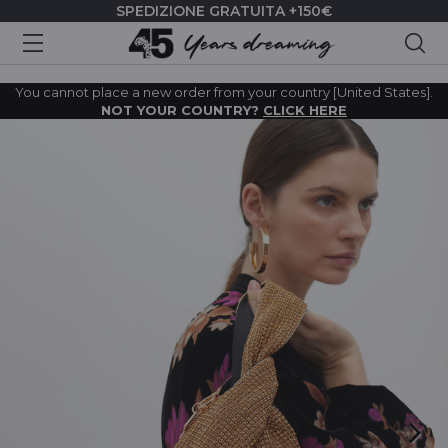
SPEDIZIONE GRATUITA +150€
Cer
You cannot place a new order from your country [United States].
NOT YOUR COUNTRY?
CLICK HERE