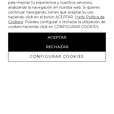
para mejorar tu experiencia y nuestros servicios,
analizando la navegación en nuestra web. Si quieres
continuar navegando, tienes que aceptar su uso
haciendo click en el botón ACEPTAR. (
+info Política de
Cookies
). Puedes configurar o rechazar la utilización de
cookies haciendo click en CONFIGURAR COOKIES.
ACEPTAR
RECHAZAR
CONFIGURAR COOKIES
Ricevi promozioni esclusive e novità
Autorizzo a ricevere comunicazioni commerciali da Lola
Casademunt e confermo di aver letto
l'informativa sulla privacy