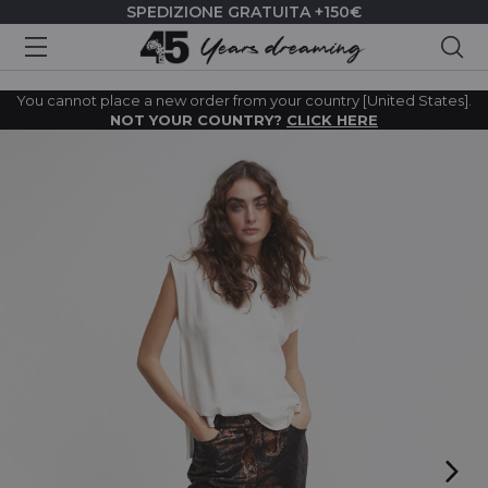
SPEDIZIONE GRATUITA +150€
Cer
You cannot place a new order from your country [United States].
NOT YOUR COUNTRY?
CLICK HERE