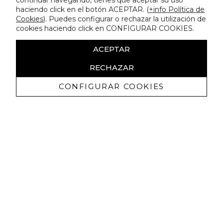
continuar navegando, tienes que aceptar su uso
haciendo click en el botón ACEPTAR. (
+info Política de
Cookies
). Puedes configurar o rechazar la utilización de
cookies haciendo click en CONFIGURAR COOKIES.
ACEPTAR
RECHAZAR
CONFIGURAR COOKIES
Ricevi promozioni esclusive e novità
Autorizzo a ricevere comunicazioni commerciali da Lola
Casademunt e confermo di aver letto
l'informativa sulla privacy
ISCRIVITI