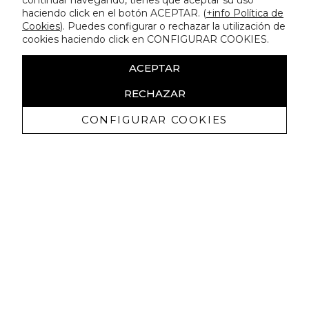
continuar navegando, tienes que aceptar su uso
haciendo click en el botón ACEPTAR. (
+info Política de
Cookies
). Puedes configurar o rechazar la utilización de
cookies haciendo click en CONFIGURAR COOKIES.
ACEPTAR
RECHAZAR
CONFIGURAR COOKIES
Ricevi promozioni esclusive e novità
Autorizzo a ricevere comunicazioni commerciali da Lola
Casademunt e confermo di aver letto
l'informativa sulla privacy
ISCRIVITI