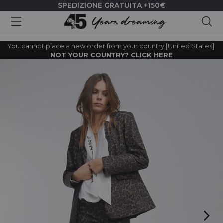
SPEDIZIONE GRATUITA +150€
Cer
You cannot place a new order from your country [United States].
NOT YOUR COUNTRY?
CLICK HERE