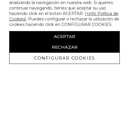
analizando la navegación en nuestra web. Si quieres
continuar navegando, tienes que aceptar su uso
haciendo click en el botón ACEPTAR. (
+info Política de
Cookies
). Puedes configurar o rechazar la utilización de
cookies haciendo click en CONFIGURAR COOKIES.
ACEPTAR
RECHAZAR
CONFIGURAR COOKIES
Ricevi promozioni esclusive e novità
Autorizzo a ricevere comunicazioni commerciali da Lola
Casademunt e confermo di aver letto
l'informativa sulla privacy
ISCRIVITI