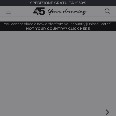
SPEDIZIONE GRATUITA +150€
Cer
You cannot place a new order from your country [United States].
NOT YOUR COUNTRY?
CLICK HERE