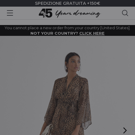
SPEDIZIONE GRATUITA +150€
Cer
You cannot place a new order from your country [United States].
NOT YOUR COUNTRY?
CLICK HERE