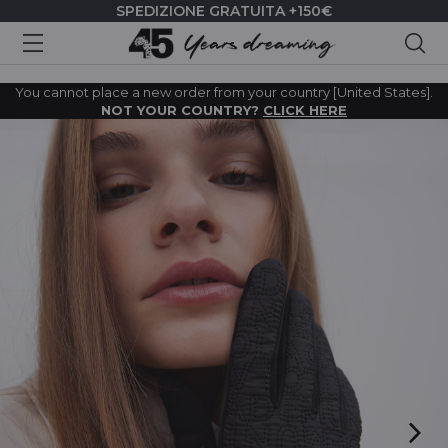
SPEDIZIONE GRATUITA +150€
Cer
You cannot place a new order from your country [United States].
NOT YOUR COUNTRY?
CLICK HERE