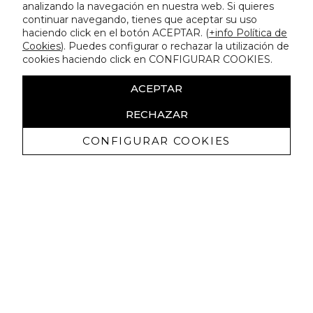
analizando la navegación en nuestra web. Si quieres
continuar navegando, tienes que aceptar su uso
haciendo click en el botón ACEPTAR. (
+info Política de
Cookies
). Puedes configurar o rechazar la utilización de
cookies haciendo click en CONFIGURAR COOKIES.
ACEPTAR
RECHAZAR
CONFIGURAR COOKIES
Ricevi promozioni esclusive e novità
Autorizzo a ricevere comunicazioni commerciali da Lola
Casademunt e confermo di aver letto
l'informativa sulla privacy
ISCRIVITI