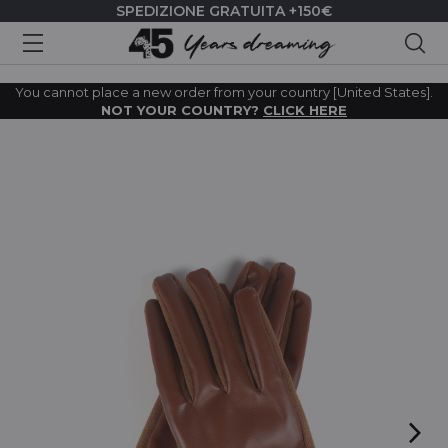
SPEDIZIONE GRATUITA +150€
Cer
You cannot place a new order from your country [United States].
NOT YOUR COUNTRY?
CLICK HERE