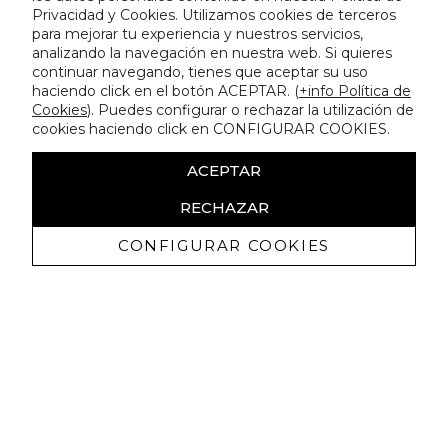
Privacidad y Cookies. Utilizamos cookies de terceros
para mejorar tu experiencia y nuestros servicios,
analizando la navegación en nuestra web. Si quieres
continuar navegando, tienes que aceptar su uso
haciendo click en el botón ACEPTAR. (
+info Política de
Cookies
). Puedes configurar o rechazar la utilización de
cookies haciendo click en CONFIGURAR COOKIES.
ACEPTAR
RECHAZAR
CONFIGURAR COOKIES
Ricevi promozioni esclusive e novità
Autorizzo a ricevere comunicazioni commerciali da Lola
Casademunt e confermo di aver letto
l'informativa sulla privacy