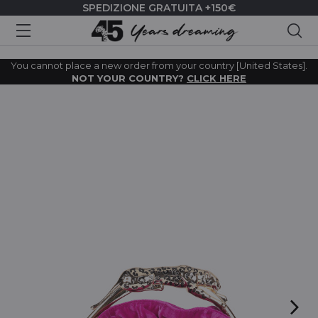
SPEDIZIONE GRATUITA +150€
Cer
You cannot place a new order from your country [United States].
NOT YOUR COUNTRY?
CLICK HERE