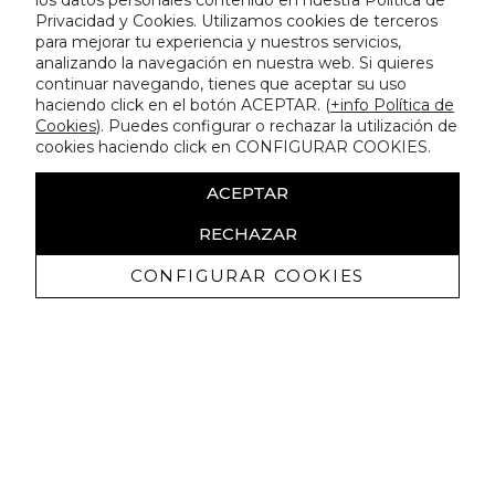
los datos personales contenido en nuestra Política de
Privacidad y Cookies. Utilizamos cookies de terceros
para mejorar tu experiencia y nuestros servicios,
analizando la navegación en nuestra web. Si quieres
continuar navegando, tienes que aceptar su uso
haciendo click en el botón ACEPTAR. (
+info Política de
Cookies
). Puedes configurar o rechazar la utilización de
cookies haciendo click en CONFIGURAR COOKIES.
ACEPTAR
RECHAZAR
CONFIGURAR COOKIES
Ricevi promozioni esclusive e novità
Autorizzo a ricevere comunicazioni commerciali da Lola
Casademunt e confermo di aver letto
l'informativa sulla privacy