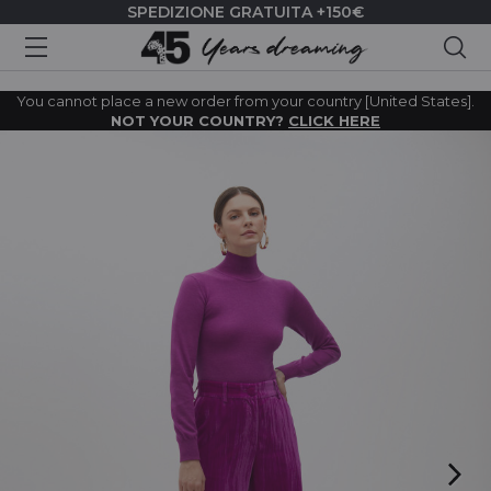
SPEDIZIONE GRATUITA +150€
Cer
You cannot place a new order from your country [United States].
NOT YOUR COUNTRY?
CLICK HERE