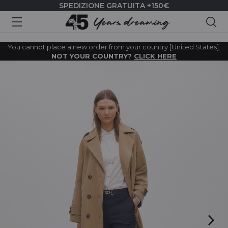
SPEDIZIONE GRATUITA +150€
Cer
You cannot place a new order from your country [United States].
NOT YOUR COUNTRY?
CLICK HERE