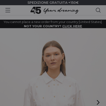
SPEDIZIONE GRATUITA +150€
Cer
You cannot place a new order from your country [United States].
NOT YOUR COUNTRY?
CLICK HERE