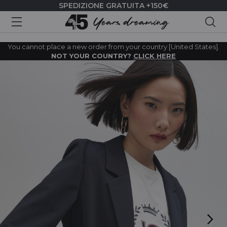
SPEDIZIONE GRATUITA +150€
Cer
You cannot place a new order from your country [United States].
NOT YOUR COUNTRY?
CLICK HERE