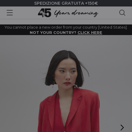
SPEDIZIONE GRATUITA +150€
Cer
You cannot place a new order from your country [United States].
NOT YOUR COUNTRY?
CLICK HERE