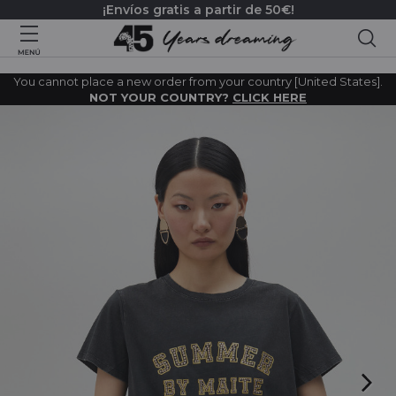
¡Envíos gratis a partir de 50€!
Bus
You cannot place a new order from your country [United States].
NOT YOUR COUNTRY?
CLICK HERE