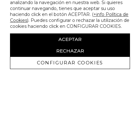
analizando la navegación en nuestra web. Si quieres
continuar navegando, tienes que aceptar su uso
haciendo click en el botón ACEPTAR. (
+info Política de
Cookies
). Puedes configurar o rechazar la utilización de
cookies haciendo click en CONFIGURAR COOKIES.
ACEPTAR
RECHAZAR
CONFIGURAR COOKIES
Recibe nuestras promociones
exclusivas y novedades
Autorizo a recibir comunicaciones comerciales de Lola
Casademunt y confirmo haber leído la
política de privacidad