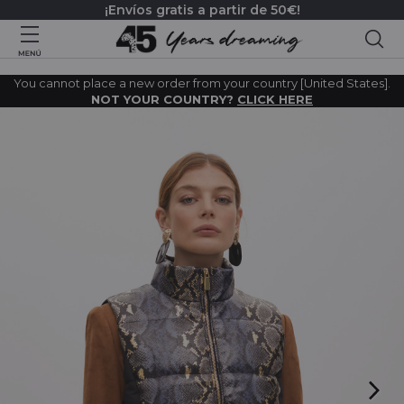
¡Envíos gratis a partir de 50€!
Bus
You cannot place a new order from your country [United States].
NOT YOUR COUNTRY?
CLICK HERE