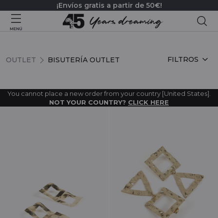
¡Envíos gratis a partir de 50€!
Bus
BISUTERÍA OUTLET
FILTROS
OUTLET
BISUTERÍA OUTLET
You cannot place a new order from your country [United States].
NOT YOUR COUNTRY?
CLICK HERE