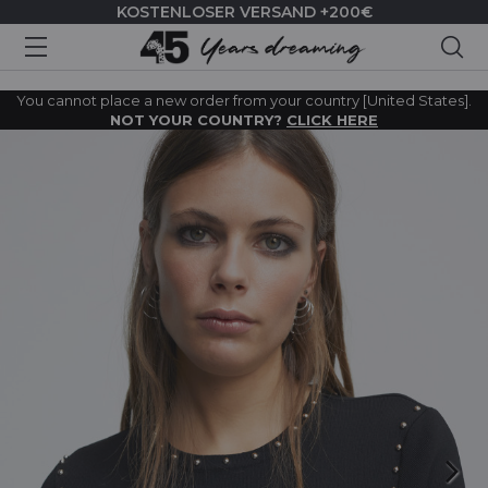
KOSTENLOSER VERSAND +200€
Suc
You cannot place a new order from your country [United States].
NOT YOUR COUNTRY?
CLICK HERE