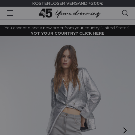
KOSTENLOSER VERSAND +200€
Suc
You cannot place a new order from your country [United States].
NOT YOUR COUNTRY?
CLICK HERE