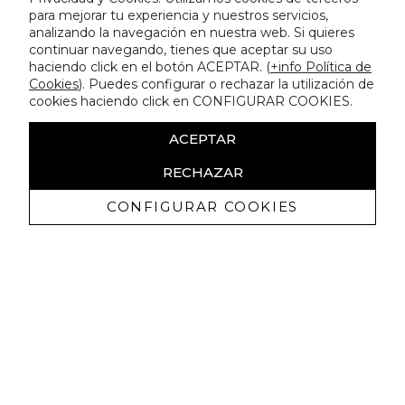
para mejorar tu experiencia y nuestros servicios,
analizando la navegación en nuestra web. Si quieres
continuar navegando, tienes que aceptar su uso
haciendo click en el botón ACEPTAR. (
+info Política de
Cookies
). Puedes configurar o rechazar la utilización de
cookies haciendo click en CONFIGURAR COOKIES.
ACEPTAR
RECHAZAR
CONFIGURAR COOKIES
Erhalten Sie exklusive Angebote und
Neuigkeiten
Ich bin damit einverstanden, kommerzielle Mitteilungen von
Lola Casademunt zu erhalten und bestätige, dass ich die
gelesen habe.
Datenschutzrichtlinie