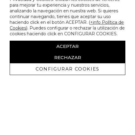
para mejorar tu experiencia y nuestros servicios,
analizando la navegación en nuestra web. Si quieres
continuar navegando, tienes que aceptar su uso
haciendo click en el botón ACEPTAR. (
+info Política de
Cookies
). Puedes configurar o rechazar la utilización de
cookies haciendo click en CONFIGURAR COOKIES.
ACEPTAR
RECHAZAR
CONFIGURAR COOKIES
Erhalten Sie exklusive Angebote und
Neuigkeiten
Ich bin damit einverstanden, kommerzielle Mitteilungen von
Lola Casademunt zu erhalten und bestätige, dass ich die
gelesen habe.
Datenschutzrichtlinie