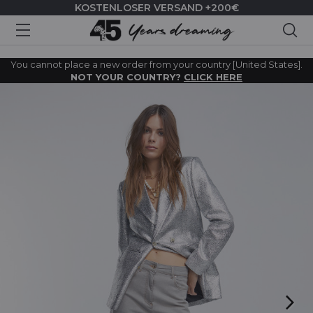
KOSTENLOSER VERSAND +200€
Suc
You cannot place a new order from your country [United States].
NOT YOUR COUNTRY?
CLICK HERE