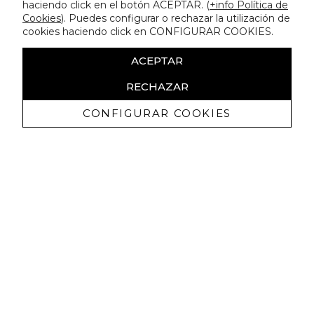
haciendo click en el botón ACEPTAR. (
+info Política de
Cookies
). Puedes configurar o rechazar la utilización de
cookies haciendo click en CONFIGURAR COOKIES.
ACEPTAR
RECHAZAR
CONFIGURAR COOKIES
Erhalten Sie exklusive Angebote und
Neuigkeiten
Ich bin damit einverstanden, kommerzielle Mitteilungen von
Lola Casademunt zu erhalten und bestätige, dass ich die
gelesen habe.
Datenschutzrichtlinie
ABONNIEREN