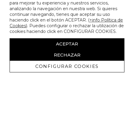
para mejorar tu experiencia y nuestros servicios,
analizando la navegación en nuestra web. Si quieres
continuar navegando, tienes que aceptar su uso
haciendo click en el botón ACEPTAR. (
+info Política de
Cookies
). Puedes configurar o rechazar la utilización de
cookies haciendo click en CONFIGURAR COOKIES.
ACEPTAR
RECHAZAR
CONFIGURAR COOKIES
Erhalten Sie exklusive Angebote und
Neuigkeiten
Ich bin damit einverstanden, kommerzielle Mitteilungen von
Lola Casademunt zu erhalten und bestätige, dass ich die
gelesen habe.
Datenschutzrichtlinie