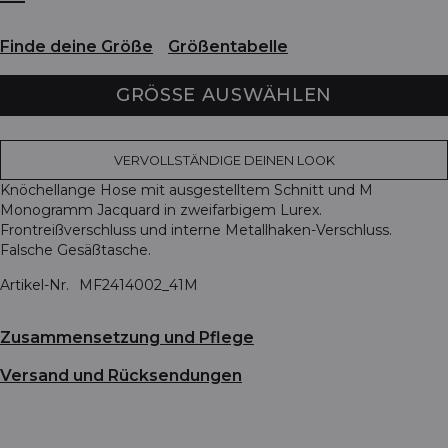
Finde deine Größe
Größentabelle
GRÖSSE AUSWÄHLEN
VERVOLLSTÄNDIGE DEINEN LOOK
Knöchellange Hose mit ausgestelltem Schnitt und M
Monogramm Jacquard in zweifarbigem Lurex.
Frontreißverschluss und interne Metallhaken-Verschluss.
Falsche Gesäßtasche.
Artikel-Nr.
MF2414002_41M
Zusammensetzung und Pflege
Versand und Rücksendungen