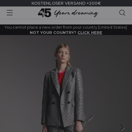
KOSTENLOSER VERSAND +200€
Suc
You cannot place a new order from your country [United States].
NOT YOUR COUNTRY?
CLICK HERE