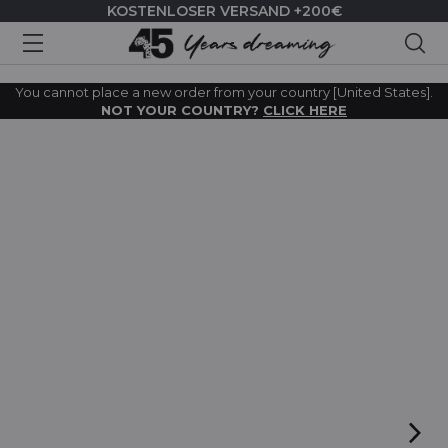
KOSTENLOSER VERSAND +200€
Suc
You cannot place a new order from your country [United States].
NOT YOUR COUNTRY?
CLICK HERE