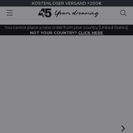
KOSTENLOSER VERSAND +200€
Suc
You cannot place a new order from your country [United States].
NOT YOUR COUNTRY?
CLICK HERE