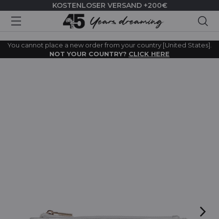
KOSTENLOSER VERSAND +200€
Suc
You cannot place a new order from your country [United States].
NOT YOUR COUNTRY?
CLICK HERE