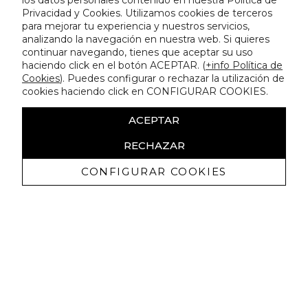
los datos personales contenido en nuestra Política de
Privacidad y Cookies. Utilizamos cookies de terceros
para mejorar tu experiencia y nuestros servicios,
analizando la navegación en nuestra web. Si quieres
continuar navegando, tienes que aceptar su uso
haciendo click en el botón ACEPTAR. (
+info Política de
Cookies
). Puedes configurar o rechazar la utilización de
cookies haciendo click en CONFIGURAR COOKIES.
ACEPTAR
RECHAZAR
CONFIGURAR COOKIES
Erhalten Sie exklusive Angebote und
Neuigkeiten
Ich bin damit einverstanden, kommerzielle Mitteilungen von