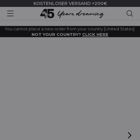
KOSTENLOSER VERSAND +200€
Suc
You cannot place a new order from your country [United States].
NOT YOUR COUNTRY?
CLICK HERE