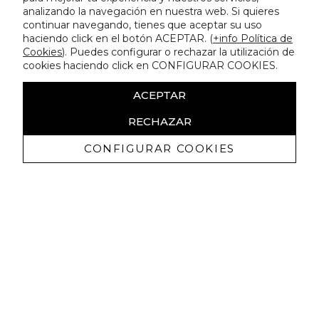
analizando la navegación en nuestra web. Si quieres
continuar navegando, tienes que aceptar su uso
haciendo click en el botón ACEPTAR. (
+info Política de
Cookies
). Puedes configurar o rechazar la utilización de
cookies haciendo click en CONFIGURAR COOKIES.
ACEPTAR
RECHAZAR
CONFIGURAR COOKIES
Erhalten Sie exklusive Angebote und
Neuigkeiten
Ich bin damit einverstanden, kommerzielle Mitteilungen von
Lola Casademunt zu erhalten und bestätige, dass ich die
gelesen habe.
Datenschutzrichtlinie