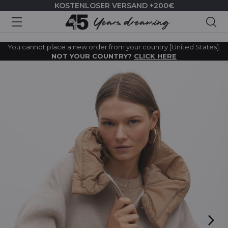
KOSTENLOSER VERSAND +200€
Suc
You cannot place a new order from your country [United States].
NOT YOUR COUNTRY?
CLICK HERE