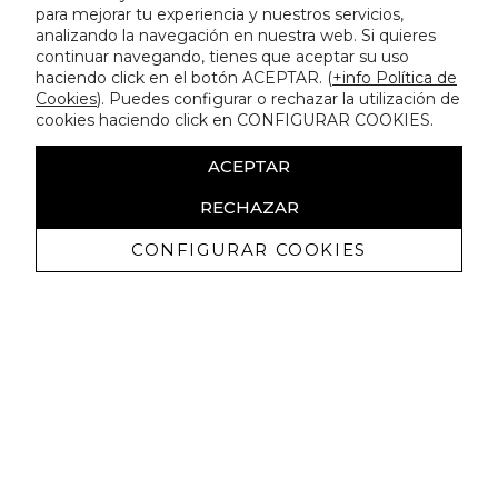
para mejorar tu experiencia y nuestros servicios,
analizando la navegación en nuestra web. Si quieres
continuar navegando, tienes que aceptar su uso
haciendo click en el botón ACEPTAR. (
+info Política de
Cookies
). Puedes configurar o rechazar la utilización de
cookies haciendo click en CONFIGURAR COOKIES.
ACEPTAR
RECHAZAR
CONFIGURAR COOKIES
Erhalten Sie exklusive Angebote und
Neuigkeiten
Ich bin damit einverstanden, kommerzielle Mitteilungen von
Lola Casademunt zu erhalten und bestätige, dass ich die
gelesen habe.
Datenschutzrichtlinie