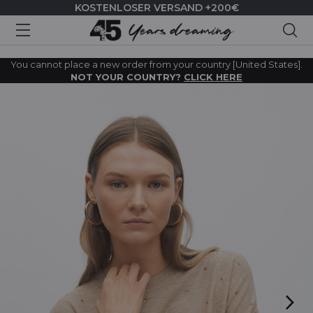
KOSTENLOSER VERSAND +200€
Suc
You cannot place a new order from your country [United States].
NOT YOUR COUNTRY?
CLICK HERE