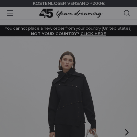
KOSTENLOSER VERSAND +200€
Suc
You cannot place a new order from your country [United States].
NOT YOUR COUNTRY?
CLICK HERE