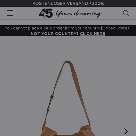
KOSTENLOSER VERSAND +200€
Suc
You cannot place a new order from your country [United States].
NOT YOUR COUNTRY?
CLICK HERE