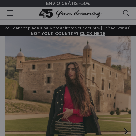
ENVIO GRÁTIS +50€
Pes
You cannot place a new order from your country [United States].
NOT YOUR COUNTRY?
CLICK HERE