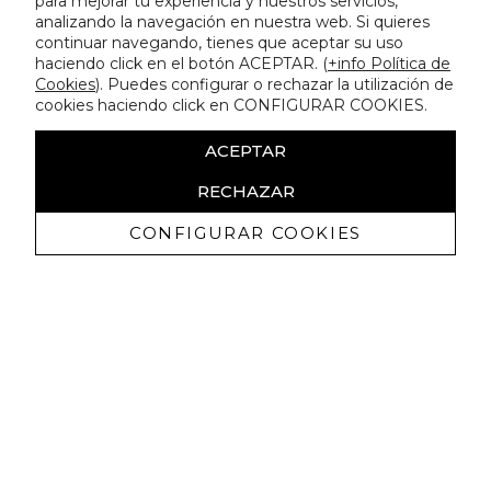
para mejorar tu experiencia y nuestros servicios,
analizando la navegación en nuestra web. Si quieres
continuar navegando, tienes que aceptar su uso
haciendo click en el botón ACEPTAR. (
+info Política de
Cookies
). Puedes configurar o rechazar la utilización de
cookies haciendo click en CONFIGURAR COOKIES.
ACEPTAR
RECHAZAR
CONFIGURAR COOKIES
Receba promoçoes exclusivas e as
últimas novidades
Autorizo ​​a receção de comunicações comerciais da Lola
Casademunt e confirmo que li a
política de privacidade