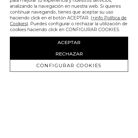
para mejorar tu experiencia y nuestros servicios,
analizando la navegación en nuestra web. Si quieres
continuar navegando, tienes que aceptar su uso
haciendo click en el botón ACEPTAR. (
+info Política de
Cookies
). Puedes configurar o rechazar la utilización de
cookies haciendo click en CONFIGURAR COOKIES.
ACEPTAR
RECHAZAR
CONFIGURAR COOKIES
Receba promoçoes exclusivas e as
últimas novidades
Autorizo ​​a receção de comunicações comerciais da Lola
Casademunt e confirmo que li a
política de privacidade