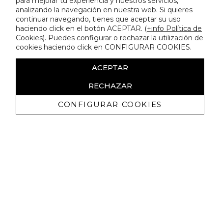
para mejorar tu experiencia y nuestros servicios,
analizando la navegación en nuestra web. Si quieres
continuar navegando, tienes que aceptar su uso
haciendo click en el botón ACEPTAR. (
+info Política de
Cookies
). Puedes configurar o rechazar la utilización de
cookies haciendo click en CONFIGURAR COOKIES.
ACEPTAR
RECHAZAR
CONFIGURAR COOKIES
Receba promoçoes exclusivas e as
últimas novidades
Autorizo ​​a receção de comunicações comerciais da Lola
Casademunt e confirmo que li a
política de privacidade