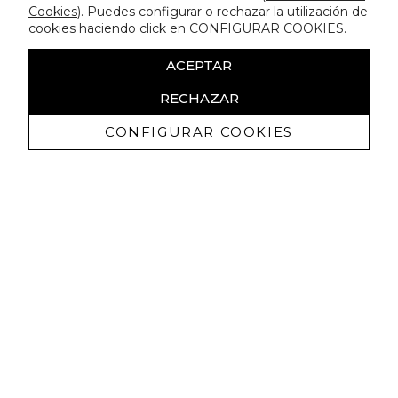
Cookies
). Puedes configurar o rechazar la utilización de
cookies haciendo click en CONFIGURAR COOKIES.
ACEPTAR
RECHAZAR
CONFIGURAR COOKIES
Receba promoçoes exclusivas e as
últimas novidades
Autorizo ​​a receção de comunicações comerciais da Lola
Casademunt e confirmo que li a
política de privacidade
SUBSCREVER
Pode cancelar a subscrição a qualquer momento. Para tal, consulte a nossa