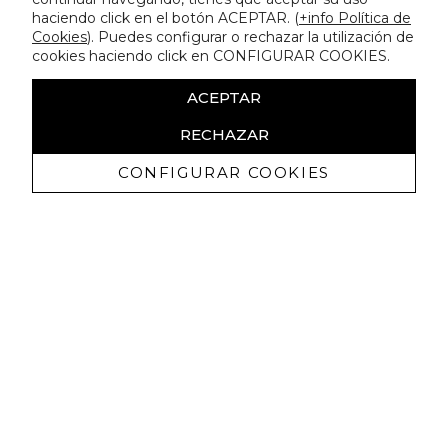
haciendo click en el botón ACEPTAR. (
+info Política de
Cookies
). Puedes configurar o rechazar la utilización de
cookies haciendo click en CONFIGURAR COOKIES.
ACEPTAR
RECHAZAR
CONFIGURAR COOKIES
Receba promoçoes exclusivas e as
últimas novidades
Autorizo ​​a receção de comunicações comerciais da Lola
Casademunt e confirmo que li a
política de privacidade
SUBSCREVER