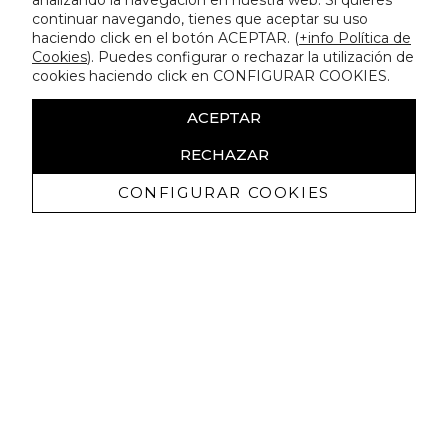
analizando la navegación en nuestra web. Si quieres
continuar navegando, tienes que aceptar su uso
haciendo click en el botón ACEPTAR. (
+info Política de
Cookies
). Puedes configurar o rechazar la utilización de
cookies haciendo click en CONFIGURAR COOKIES.
ACEPTAR
RECHAZAR
CONFIGURAR COOKIES
Receba promoçoes exclusivas e as
últimas novidades
Autorizo ​​a receção de comunicações comerciais da Lola
Casademunt e confirmo que li a
política de privacidade