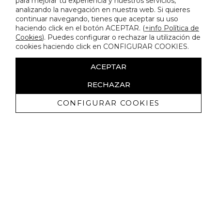
para mejorar tu experiencia y nuestros servicios,
analizando la navegación en nuestra web. Si quieres
continuar navegando, tienes que aceptar su uso
haciendo click en el botón ACEPTAR. (
+info Política de
Cookies
). Puedes configurar o rechazar la utilización de
cookies haciendo click en CONFIGURAR COOKIES.
ACEPTAR
RECHAZAR
CONFIGURAR COOKIES
Receba promoçoes exclusivas e as
últimas novidades
Autorizo ​​a receção de comunicações comerciais da Lola
Casademunt e confirmo que li a
política de privacidade