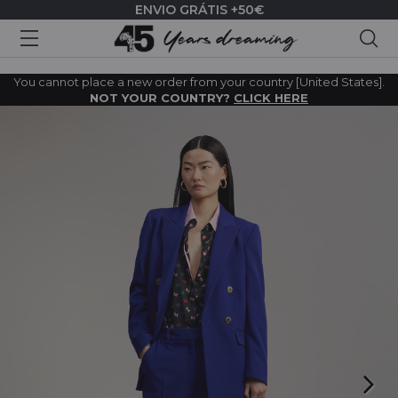
ENVIO GRÁTIS +50€
Pes
You cannot place a new order from your country [United States].
NOT YOUR COUNTRY?
CLICK HERE