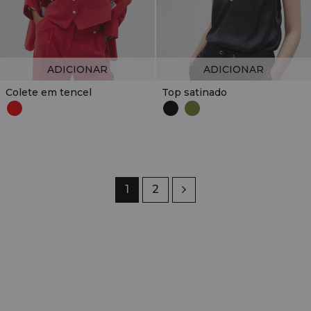
ADICIONAR
ADICIONAR
Colete em tencel
Top satinado
Página
1
Página
2
Próximo