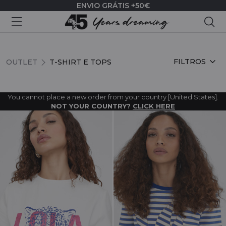
ENVIO GRÁTIS +50€
Pes
T-SHIRT E TOPS
FILTROS
OUTLET
T-SHIRT E TOPS
You cannot place a new order from your country [United States].
NOT YOUR COUNTRY?
CLICK HERE