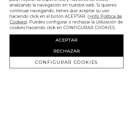
analizando la navegación en nuestra web. Si quieres
continuar navegando, tienes que aceptar su uso
haciendo click en el botón ACEPTAR. (
+info Política de
Cookies
). Puedes configurar o rechazar la utilización de
cookies haciendo click en CONFIGURAR COOKIES.
ACEPTAR
RECHAZAR
CONFIGURAR COOKIES
Receba promoçoes exclusivas e as
últimas novidades
Autorizo ​​a receção de comunicações comerciais da Lola
Casademunt e confirmo que li a
política de privacidade