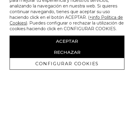
para mejorar tu experiencia y nuestros servicios,
analizando la navegación en nuestra web. Si quieres
continuar navegando, tienes que aceptar su uso
haciendo click en el botón ACEPTAR. (
+info Política de
Cookies
). Puedes configurar o rechazar la utilización de
cookies haciendo click en CONFIGURAR COOKIES.
ACEPTAR
RECHAZAR
CONFIGURAR COOKIES
Receba promoçoes exclusivas e as
últimas novidades
Autorizo ​​a receção de comunicações comerciais da Lola
Casademunt e confirmo que li a
política de privacidade