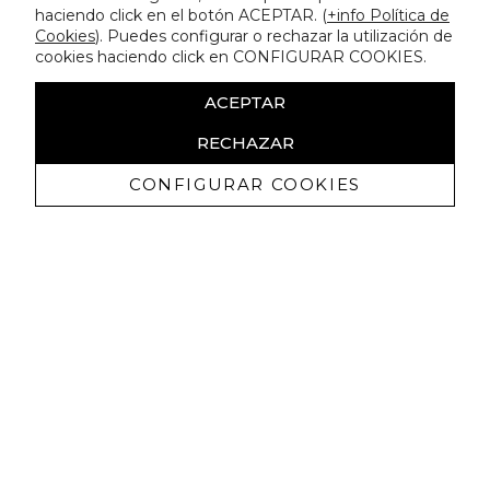
haciendo click en el botón ACEPTAR. (
+info Política de
Cookies
). Puedes configurar o rechazar la utilización de
cookies haciendo click en CONFIGURAR COOKIES.
ACEPTAR
RECHAZAR
CONFIGURAR COOKIES
Receba promoçoes exclusivas e as
últimas novidades
Autorizo ​​a receção de comunicações comerciais da Lola
Casademunt e confirmo que li a
política de privacidade
SUBSCREVER