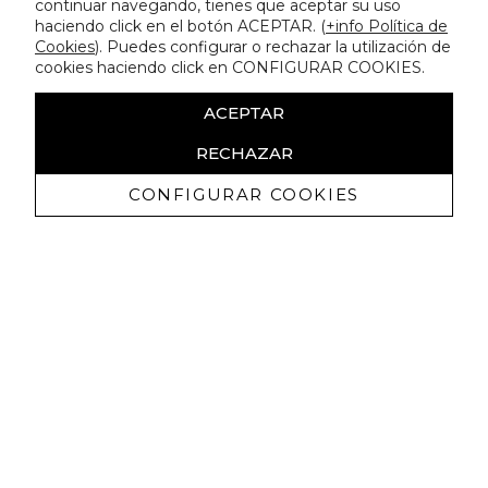
continuar navegando, tienes que aceptar su uso
haciendo click en el botón ACEPTAR. (
+info Política de
Cookies
). Puedes configurar o rechazar la utilización de
cookies haciendo click en CONFIGURAR COOKIES.
ACEPTAR
RECHAZAR
CONFIGURAR COOKIES
Receba promoçoes exclusivas e as
últimas novidades
Autorizo ​​a receção de comunicações comerciais da Lola
Casademunt e confirmo que li a
política de privacidade
SUBSCREVER