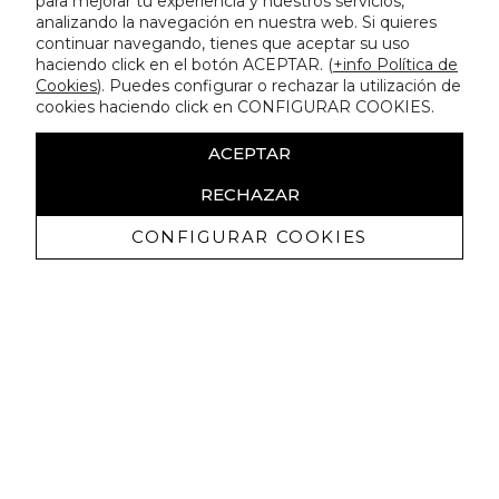
para mejorar tu experiencia y nuestros servicios,
analizando la navegación en nuestra web. Si quieres
continuar navegando, tienes que aceptar su uso
haciendo click en el botón ACEPTAR. (
+info Política de
Cookies
). Puedes configurar o rechazar la utilización de
cookies haciendo click en CONFIGURAR COOKIES.
ACEPTAR
RECHAZAR
CONFIGURAR COOKIES
Receba promoçoes exclusivas e as
últimas novidades
Autorizo ​​a receção de comunicações comerciais da Lola
Casademunt e confirmo que li a
política de privacidade