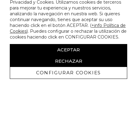
Privacidad y Cookies. Utilizamos cookies de terceros
para mejorar tu experiencia y nuestros servicios,
analizando la navegación en nuestra web. Si quieres
continuar navegando, tienes que aceptar su uso
haciendo click en el botón ACEPTAR. (
+info Política de
Cookies
). Puedes configurar o rechazar la utilización de
cookies haciendo click en CONFIGURAR COOKIES.
ACEPTAR
RECHAZAR
CONFIGURAR COOKIES
Receba promoçoes exclusivas e as
últimas novidades
Autorizo ​​a receção de comunicações comerciais da Lola
Casademunt e confirmo que li a
política de privacidade